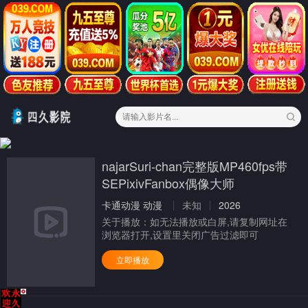
najarSuri-chan完整版MP460fps带
SEPixivFanbox偶像大师
卡通动漫
动漫
未知
2026
关于播放：
如无法播放或白屏,请复制网址在
浏览器打开,设置里关闭广告过滤即可
立即播放