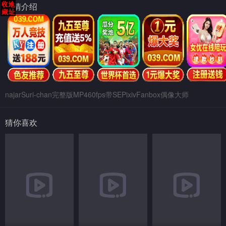
剧情介绍
najarSuri-chan完整版MP460fps带SEPixivFanbox偶像大师
猜你喜欢