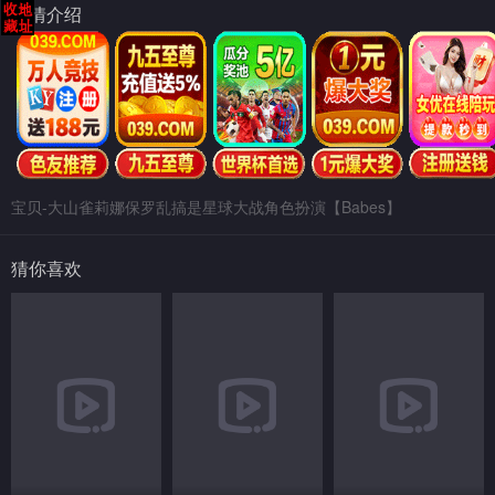
剧情介绍
宝贝-大山雀莉娜保罗乱搞是星球大战角色扮演【Babes】
猜你喜欢