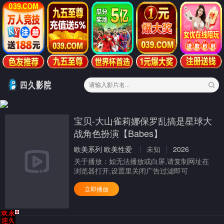
宝贝-大山雀莉娜保罗乱搞是星球大
战角色扮演【Babes】
欧美系列
欧美性爱
未知
2026
关于播放：
如无法播放或白屏,请复制网址在
浏览器打开,设置里关闭广告过滤即可
立即播放