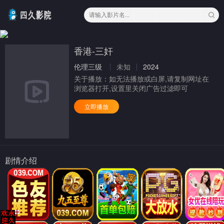
香港-三奸
伦理三级
未知
2024
关于播放：
如无法播放或白屏,请复制网址在
浏览器打开,设置里关闭广告过滤即可
立即播放
剧情介绍